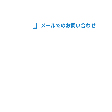
受付／8：00～17：00
メールでのお問い合わせ
などで活動する有限会社共同電気におまかせ
ホーム
業務案内
採用情報
施工実績
会社概要
ブログ
サイトマップ
お問い合わせ
電気工事なら大阪府交野市などで活動する有限会社共