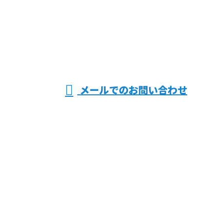
090-8826-8001
電気工事なら
大阪府交野市
受付／8：00～17：00
メールでのお問い合わせ
などで活動する有限会社共同電気におまかせ
ホーム
業務案内
採用情報
施工実績
会社概要
ブログ