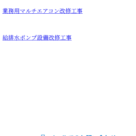
業務用マルチエアコン改修工事
給排水ポンプ設備改修工事
お問い合わせ
お電話でのお問い合わせ
090-8826-8001
電気工事なら
大阪府交野市
受付／8：00～17：00