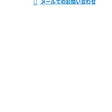
メールでのお問い合わせ
などで活動する有限会社共同電気におまかせ
ホーム
業務案内
採用情報
施工実績
会社概要
ブログ
サイトマップ
お問い合わせ
電気工事なら大阪府交野市などで活動する有限会社共
同電気におまかせ
〒576-0017
大阪府交野市星田北5-6-1