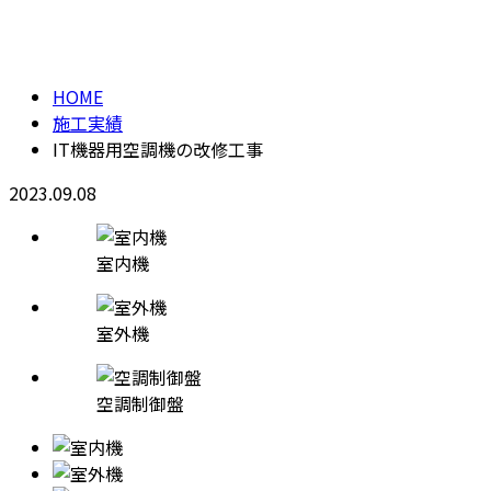
施工実績
メールフォーム
HOME
施工実績
IT機器用空調機の改修工事
2023.09.08
室内機
室外機
空調制御盤