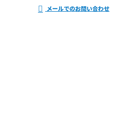
メールでのお問い合わせ
などで活動する有限会社共同電気におまかせ
ホーム
業務案内
採用情報
施工実績
会社概要
ブログ
サイトマップ
お問い合わせ
電気工事なら大阪府交野市などで活動する有限会社共
同電気におまかせ
〒576-0017