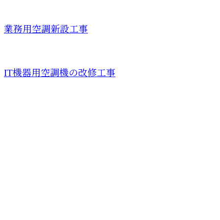
業務用空調新設工事
IT機器用空調機の改修工事
お問い合わせ
お電話でのお問い合わせ
090-8826-8001
電気工事なら
大阪府交野市
受付／8：00～17：00